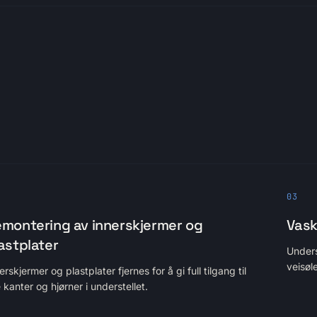
03
montering av innerskjermer og
Vask
astplater
Unders
veisøl
erskjermer og plastplater fjernes for å gi full tilgang til
e kanter og hjørner i understellet.