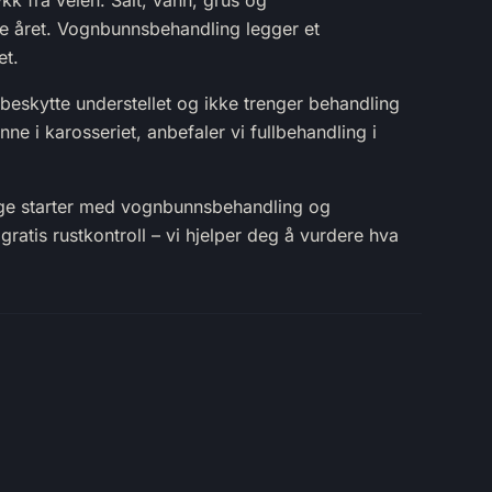
kk fra veien. Salt, vann, grus og
le året. Vognbunnsbehandling legger et
et.
 beskytte understellet og ikke trenger behandling
ne i karosseriet, anbefaler vi fullbehandling i
ange starter med vognbunnsbehandling og
gratis rustkontroll – vi hjelper deg å vurdere hva