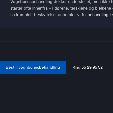
Vognbunnsbehandling dekker understellet, men ikke h
starter ofte innenfra – i dørene, tersklene og bjelkene
ha komplett beskyttelse, anbefaler vi
fullbehandling
i 
Bestill vognbunnsbehandling
Ring 55 29 95 52
(åpner i ny fane)