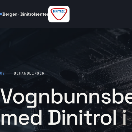
Hopp til innhold
Bergen
·
Dinitrolsenter
02
BEHANDLINGER
Vognbunnsbe
med Dinitrol
i