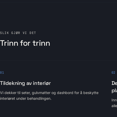
SLIK GJØR VI DET
Trinn for trinn
01
02
Tildekning av interiør
De
pl
Vi dekker til seter, gulvmatter og dashbord for å beskytte
interiøret under behandlingen.
Inn
all