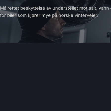
Målrettet beskyttelse av understellet mot salt, vann 
for biler som kjører mye på norske vinterveier.