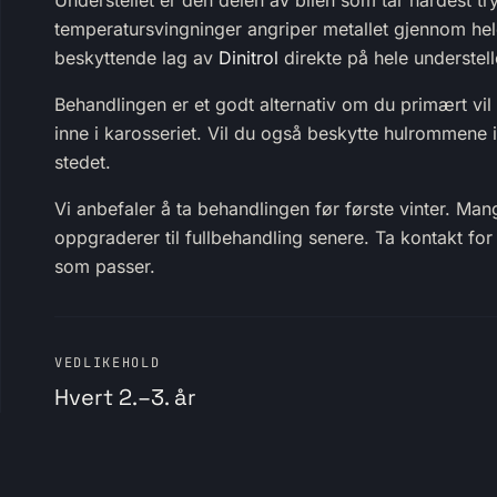
Understellet er den delen av bilen som tar hardest try
temperatursvingninger angriper metallet gjennom he
beskyttende lag av
Dinitrol
direkte på hele understell
Behandlingen er et godt alternativ om du primært vil
inne i karosseriet. Vil du også beskytte hulrommene in
stedet.
Vi anbefaler å ta behandlingen før første vinter. M
oppgraderer til fullbehandling senere. Ta kontakt for 
som passer.
VEDLIKEHOLD
Hvert 2.–3. år